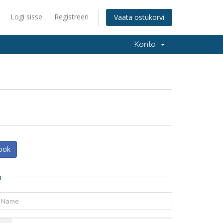
Logi sisse
Registreeri
Vaata ostukorvi
Konto
book
n