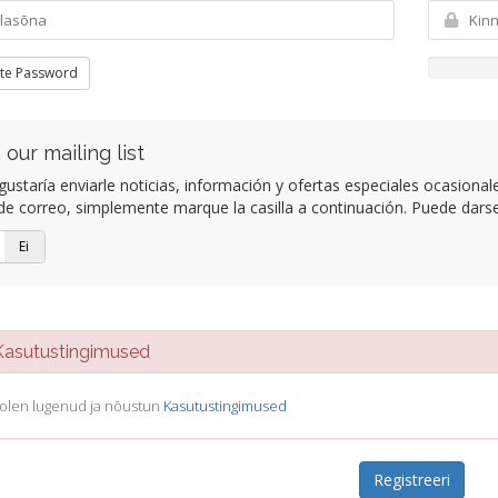
te Password
 our mailing list
ustaría enviarle noticias, información y ofertas especiales ocasional
 de correo, simplemente marque la casilla a continuación. Puede dar
Ei
sutustingimused
olen lugenud ja nõustun
Kasutustingimused