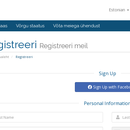
Estonian
baas
Võrgu staatus
Võta meiega ühendust
istreeri
Registreeri meil
valeht
Registreeri
Sign Up
Sign Up with Face
Personal Informatio