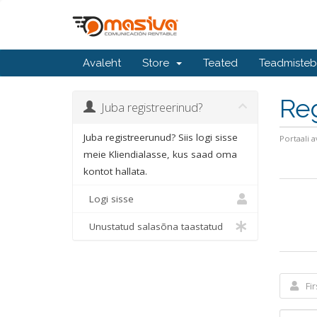
Avaleht
Store
Teated
Teadmiste
Reg
Juba registreerinud?
Juba registreerunud? Siis logi sisse
Portaali a
meie Kliendialasse, kus saad oma
kontot hallata.
Logi sisse
Unustatud salasõna taastatud