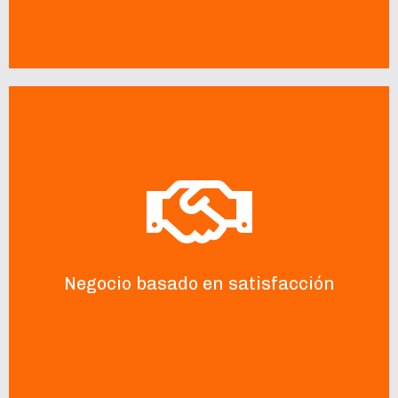
Su éxito, nuestra satisfacción!
Para nosotros es importante el éxito de su negocio,
estamos convencidos que esa será nuestra mejor
herramienta de marketing viral.
Negocio basado en satisfacción
PREGÚNTENOS CÓMO