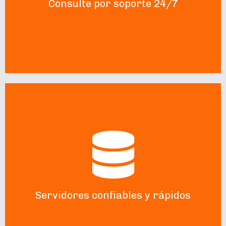
Consulte por soporte 24/7
SOLICITAR MÁS INFORMACIÓN
Servidores confiables y rápidos
Trabajamos con la nube de Amazon Web Services,
garantizamos una alta escalabilidad y entregabilidad de
sus correos electrónicos
Servidores confiables y rápidos
CONTACTENOS AHORA