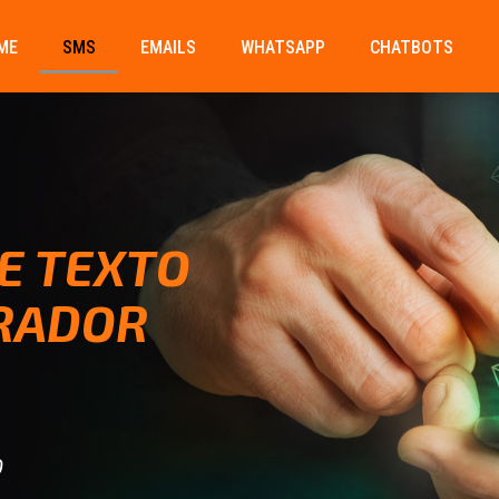
ME
SMS
EMAILS
WHATSAPP
CHATBOTS
E TEXTO
RADOR
D