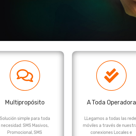
Multipropósito
A Toda Operadora
Solución simple para toda
LLegamos a todas las red
necesidad: SMS Masivos,
móviles a través de nuestr
Promocional, SMS
conexiones Locales e