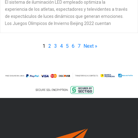
El sistema de iluminación LED empleado optimiza la
experiencia de los atletas, espectadores y televidentes a través
de espectáculos de luces dinámicos que generan emociones.
Los Juegos Olímpicos de Invierno Beijing 2022 cuentan
1
2
3
4
5
6
7
Next »