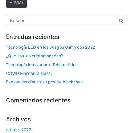
ó
Enviar
n
i
c
o
Entradas recientes
*
Tecnología LED en los Juegos Olímpicos 2022
¿Qué son las criptomonedas?
Tecnología innovadora: Telemedicina
COVID Mascarilla Nasal
Explora los distintos tipos de blockchain
Comentarios recientes
Archivos
febrero 2022