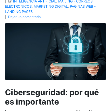
En
INTELIGENCIA ARTIFICIAL
,
MAILING - CORREOS
ELECTRONICOS
,
MARKETING DIGITAL
,
PAGINAS WEB -
LANDING PAGES
Dejar un comentario
Ciberseguridad: por qué
es importante