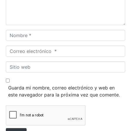
t
a
r
i
o
N
*
o
m
C
b
o
r
r
S
e
r
i
*
e
t
o
i
Guarda mi nombre, correo electrónico y web en
e
o
este navegador para la próxima vez que comente.
l
w
e
e
c
b
t
r