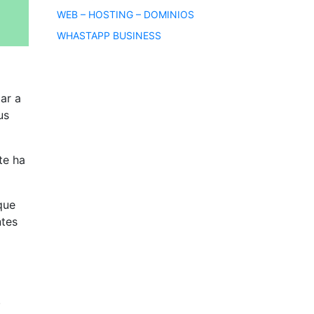
WEB – HOSTING – DOMINIOS
WHASTAPP BUSINESS
ar a
us
te ha
que
ntes
.