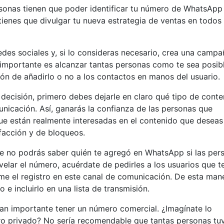
ersonas tienen que poder identificar tu número de WhatsApp
tienes que divulgar tu nueva estrategia de ventas en todos
edes sociales y, si lo consideras necesario, crea una camp
importante es alcanzar tantas personas como te sea posibl
ón de añadirlo o no a los contactos en manos del usuario.
 decisión, primero debes dejarle en claro qué tipo de cont
unicación. Así, ganarás la confianza de las personas que
e están realmente interesadas ​​en el contenido que deseas
sfacción y de bloqueos.
ue no podrás saber quién te agregó en WhatsApp si las per
evelar el número, acuérdate de pedirles a los usuarios que t
me el registro en este canal de comunicación. De esta man
e incluirlo en una lista de transmisión.
tan importante tener un número comercial. ¿Imagínate lo
ro privado? No sería recomendable que tantas personas tu