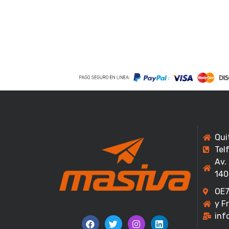
o
*
Qui
Tel
Av.
140
OE7
y F
inf