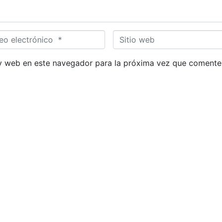
S
i
t
y web en este navegador para la próxima vez que comente
i
o
w
e
b