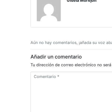
Gisela Morejon
Aún no hay comentarios, ¡añada su voz aba
Añadir un comentario
Tu dirección de correo electrónico no será
C
o
m
e
n
t
a