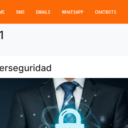
ME
SMS
EMAILS
WHATSAPP
CHATBOTS
1
berseguridad