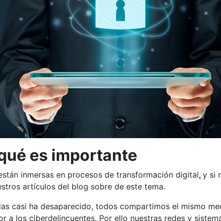
 qué es importante
stán inmersas en procesos de transformación digital
,
y si 
stros artículos del blog sobre de este tema.
as casi ha desaparecido, todos compartimos el mismo me
abor a los ciberdelincuentes. Por ello nuestras redes y sistem