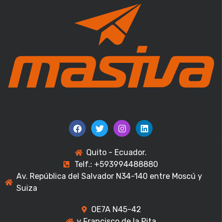
Quito - Ecuador.
Telf.: +593994488880
Av. República del Salvador N34-140 entre Moscú y
Suiza
OE7A N45-42
y Francisco de la Pita