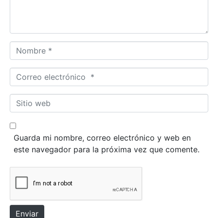
a
r
i
o
N
*
o
m
C
b
o
r
r
S
e
r
i
*
e
t
o
i
Guarda mi nombre, correo electrónico y web en
e
o
este navegador para la próxima vez que comente.
l
w
e
e
c
b
t
r
ó
Enviar