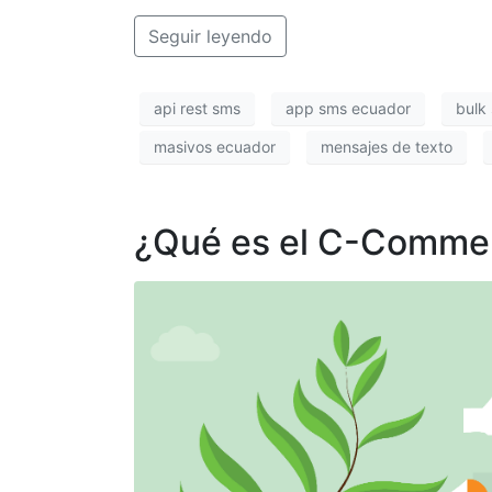
Seguir leyendo
api rest sms
app sms ecuador
bulk
masivos ecuador
mensajes de texto
¿Qué es el C-Comme