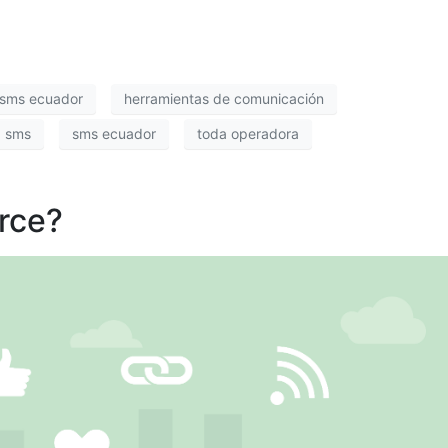
 sms ecuador
herramientas de comunicación
sms
sms ecuador
toda operadora
rce?