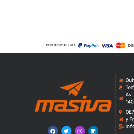
Qui
Tel
Av.
140
OE7
y F
inf