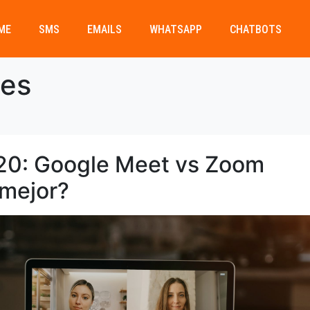
ME
SMS
EMAILS
WHATSAPP
CHATBOTS
nes
020: Google Meet vs Zoom
 mejor?