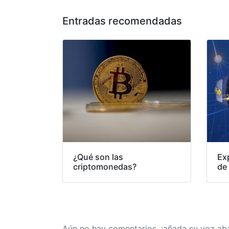
Entradas recomendadas
¿Qué son las
Exp
criptomonedas?
de
Aún no hay comentarios, ¡añada su voz aba