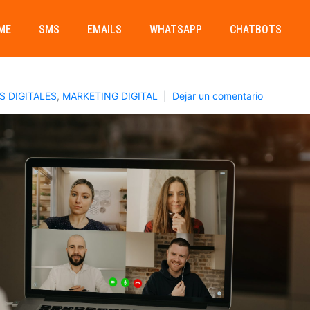
ME
SMS
EMAILS
WHATSAPP
CHATBOTS
S DIGITALES
,
MARKETING DIGITAL
Dejar un comentario