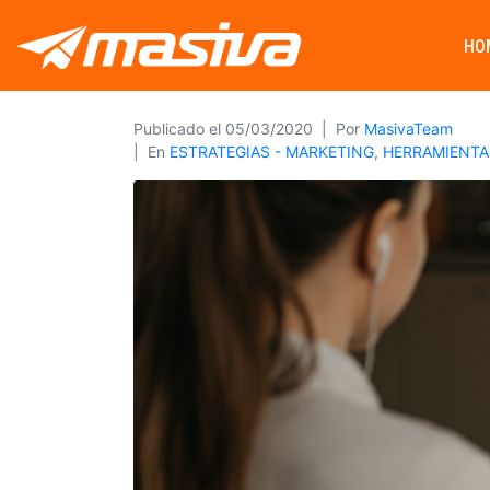
HO
Publicado el
05/03/2020
Por
MasivaTeam
En
ESTRATEGIAS - MARKETING
,
HERRAMIENTA