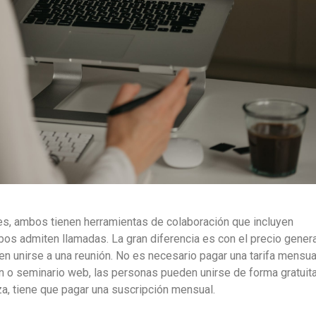
s, ambos tienen herramientas de colaboración que incluyen
bos admiten llamadas. La gran diferencia es con el precio genera
n unirse a una reunión. No es necesario pagar una tarifa mensua
ón o seminario web, las personas pueden unirse de forma gratuit
niza, tiene que pagar una suscripción mensual.