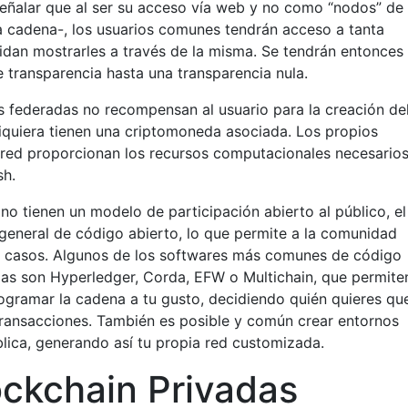
señalar que al ser su acceso vía web y no como “nodos” de 
la cadena-, los usuarios comunes tendrán acceso a tanta
dan mostrarles a través de la misma. Se tendrán entonces
 transparencia hasta una transparencia nula.
des federadas no recompensan al usuario para la creación de
siquiera tienen una criptomoneda asociada. Los propios
 red proporcionan los recursos computacionales necesario
sh.
o tienen un modelo de participación abierto al público, el
 general de código abierto, lo que permite a la comunidad
os casos. Algunos de los softwares más comunes de código
adas son Hyperledger, Corda, EFW o Multichain, que permite
rogramar la cadena a tu gusto, decidiendo quién quieres qu
 transacciones. También es posible y común crear entornos
lica, generando así tu propia red customizada.
ockchain Privadas