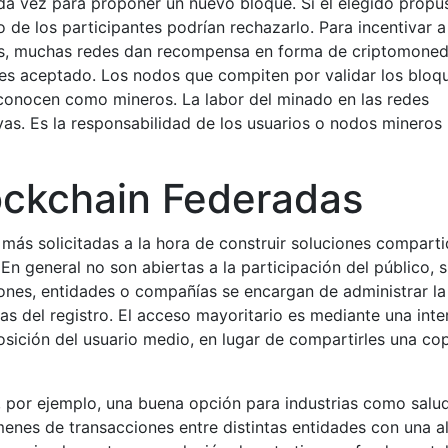
ada vez para proponer un nuevo bloque. Si el elegido propu
 de los participantes podrían rechazarlo. Para incentivar a
s, muchas redes dan recompensa en forma de criptomoned
s aceptado. Los nodos que compiten por validar los bloqu
 conocen como mineros. La labor del minado en las redes
vas. Es la responsabilidad de los usuarios o nodos mineros
ockchain Federadas
más solicitadas a la hora de construir soluciones compart
n general no son abiertas a la participación del público, s
nes, entidades o compañías se encargan de administrar la
s del registro. El acceso mayoritario es mediante una inte
sición del usuario medio, en lugar de compartirles una co
 por ejemplo, una buena opción para industrias como salu
enes de transacciones entre distintas entidades con una a