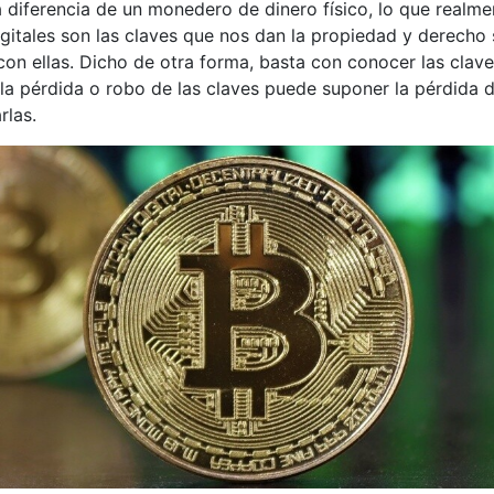
a diferencia de un monedero de dinero físico, lo que realme
itales son las claves que nos dan la propiedad y derecho
on ellas. Dicho de otra forma, basta con conocer las clav
 la pérdida o robo de las claves puede suponer la pérdida d
rlas.