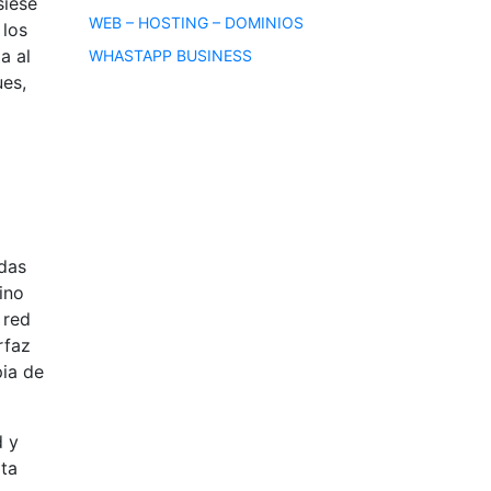
siese
WEB – HOSTING – DOMINIOS
 los
a al
WHASTAPP BUSINESS
es,
idas
ino
 red
rfaz
pia de
d y
lta