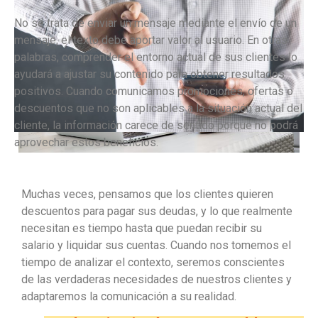
No se trata de enviar un mensaje mediante el envío de un
mensaje, el texto debe aportar valor al usuario. En otras
palabras, comprender el entorno actual de sus clientes lo
ayudará a ajustar su contenido para obtener resultados
positivos. Cuando comunicamos promociones, ofertas o
descuentos que no son aplicables a la situación actual del
cliente, la información carece de sentido porque no podrá
aprovechar estos beneficios.
Muchas veces, pensamos que los clientes quieren
descuentos para pagar sus deudas, y lo que realmente
necesitan es tiempo hasta que puedan recibir su
salario y liquidar sus cuentas. Cuando nos tomemos el
tiempo de analizar el contexto, seremos conscientes
de las verdaderas necesidades de nuestros clientes y
adaptaremos la comunicación a su realidad.