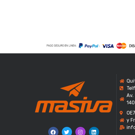
Qui
Tel
Av.
140
OE7
y F
inf