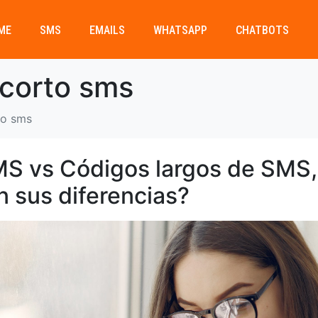
ME
SMS
EMAILS
WHATSAPP
CHATBOTS
 corto sms
to sms
MS vs Códigos largos de SMS,
n sus diferencias?