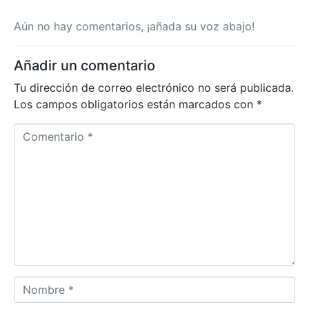
Aún no hay comentarios, ¡añada su voz abajo!
Añadir un comentario
Tu dirección de correo electrónico no será publicada.
Los campos obligatorios están marcados con
*
C
o
m
e
n
t
a
r
i
o
N
*
o