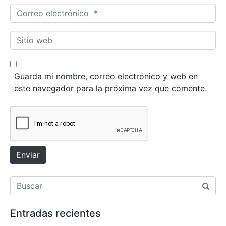
m
C
b
o
r
r
S
e
r
i
*
e
t
o
i
Guarda mi nombre, correo electrónico y web en
e
o
este navegador para la próxima vez que comente.
l
w
e
e
c
b
t
r
ó
Enviar
n
i
c
o
Entradas recientes
*