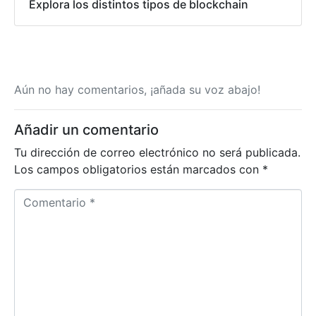
Explora los distintos tipos de blockchain
Aún no hay comentarios, ¡añada su voz abajo!
Añadir un comentario
Tu dirección de correo electrónico no será publicada.
Los campos obligatorios están marcados con
*
C
o
m
e
n
t
a
r