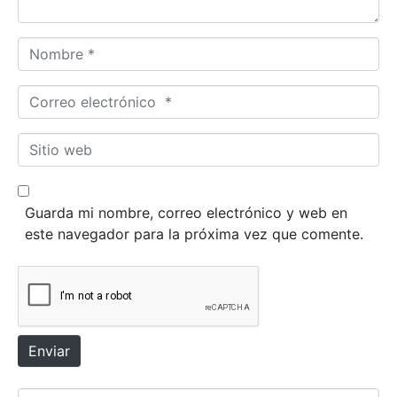
i
o
N
*
o
m
C
b
o
r
r
S
e
r
i
*
e
t
o
i
Guarda mi nombre, correo electrónico y web en
e
o
este navegador para la próxima vez que comente.
l
w
e
e
c
b
t
r
ó
Enviar
n
i