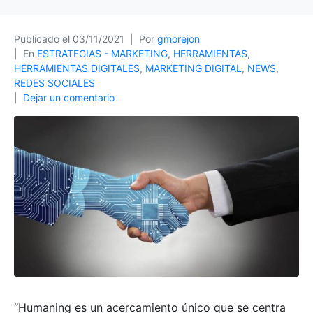
Publicado el
03/11/2021
Por
gmorejon
En
ESTRATEGIAS - MARKETING
,
HERRAMIENTAS
,
HERRAMIENTAS DIGITALES
,
MARKETING DIGITAL
,
NEWS
,
REDES SOCIALES
Dejar un comentario
“Humaning es un acercamiento único que se centra