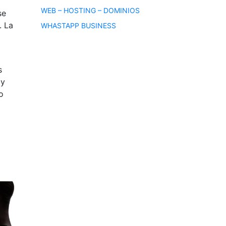
WEB – HOSTING – DOMINIOS
se
. La
WHASTAPP BUSINESS
s
 y
o