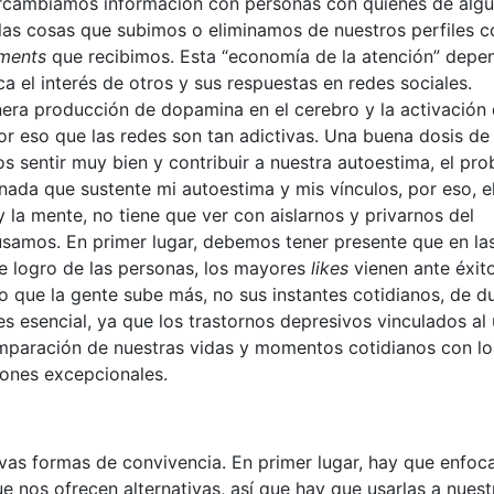
tercambiamos información con personas con quienes de alg
las cosas que subimos o eliminamos de nuestros perfiles c
ments
que recibimos. Esta “economía de la atención” depe
 el interés de otros y sus respuestas en redes sociales.
era producción de dopamina en el cerebro y la activación
r eso que las redes son tan adictivas. Una buena dosis de 
 sentir muy bien y contribuir a nuestra autoestima, el pr
ada que sustente mi autoestima y mis vínculos, por eso, e
y la mente, no tiene que ver con aislarnos y privarnos del
 usamos. En primer lugar, debemos tener presente que en la
e logro de las personas, los mayores
likes
vienen ante éxit
lo que la gente sube más, no sus instantes cotidianos, de d
s esencial, ya que los trastornos depresivos vinculados al
omparación de nuestras vidas y momentos cotidianos con lo
tiones excepcionales.
as formas de convivencia. En primer lugar, hay que enfoc
e nos ofrecen alternativas, así que hay que usarlas a nuest