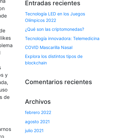
una
Entradas recientes
on
Tecnología LED en los Juegos
nde
Olímpicos 2022
¿Qué son las criptomonedas?
 de
likes
Tecnología innovadora: Telemedicina
oblema
COVID Mascarilla Nasal
l
Explora los distintos tipos de
blockchain
s
os y
Comentarios recientes
uda,
 uso
s de
Archivos
febrero 2022
agosto 2021
arnos
julio 2021
ro