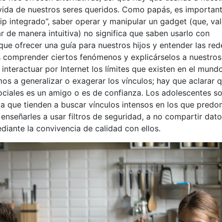
a vida de nuestros seres queridos. Como papás, es importan
ip integrado”, saber operar y manipular un gadget (que, va
r de manera intuitiva) no significa que saben usarlo con
ue ofrecer una guía para nuestros hijos y entender las red
 comprender ciertos fenómenos y explicárselos a nuestros
 interactuar por Internet los límites que existen en el mund
mos a generalizar o exagerar los vínculos; hay que aclarar 
ciales es un amigo o es de confianza. Los adolescentes s
ya que tienden a buscar vínculos intensos en los que predo
nseñarles a usar filtros de seguridad, a no compartir dat
diante la convivencia de calidad con ellos.