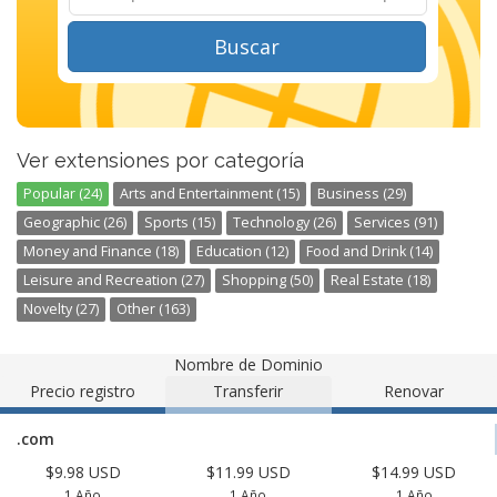
Buscar
Ver extensiones por categoría
Popular (24)
Arts and Entertainment (15)
Business (29)
Geographic (26)
Sports (15)
Technology (26)
Services (91)
Money and Finance (18)
Education (12)
Food and Drink (14)
Leisure and Recreation (27)
Shopping (50)
Real Estate (18)
Novelty (27)
Other (163)
Nombre de Dominio
Precio registro
Transferir
Renovar
.com
$9.98 USD
$11.99 USD
$14.99 USD
1 Año
1 Año
1 Año