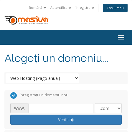
Română
Autentificare
Înregistrare
Coșul meu
Togg
navig
Alegeți un domeniu...
Înregistrați un domeniu nou
www.
Verificați