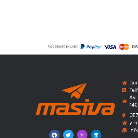
Qui
Tel
Av.
140
OE7
y F
inf