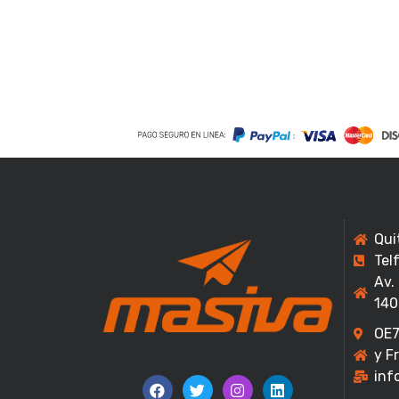
Qui
Tel
Av.
140
OE7
y F
inf