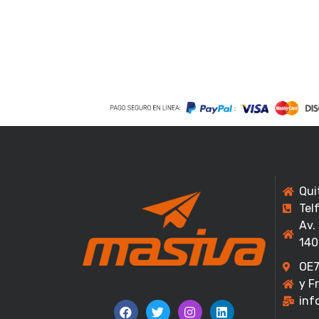
Qui
Tel
Av.
140
OE7
y F
inf