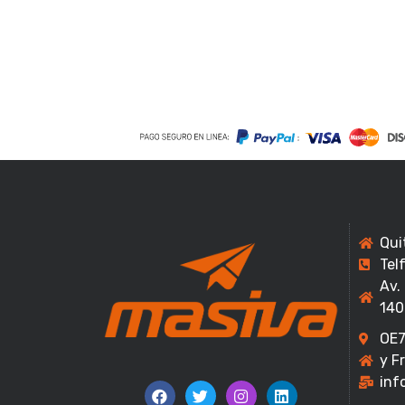
Qui
Tel
Av.
140
OE7
y F
inf