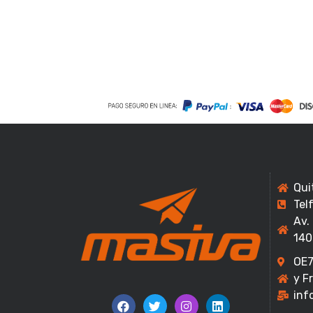
Qui
Tel
Av.
140
OE7
y F
inf