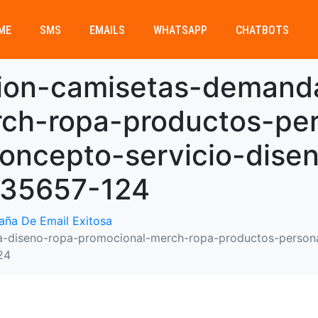
ME
SMS
EMAILS
WHATSAPP
CHATBOTS
sion-camisetas-demand
ch-ropa-productos-per
oncepto-servicio-dise
335657-124
ña De Email Exitosa
a-diseno-ropa-promocional-merch-ropa-productos-person
24