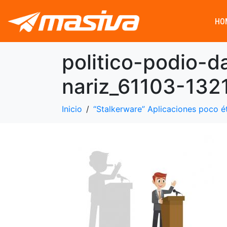
HO
politico-podio-
nariz_61103-132
Inicio
“Stalkerware” Aplicaciones poco é