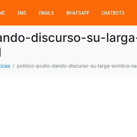
ME
SMS
EMAILS
WHATSAPP
CHATBOTS
dando-discurso-su-larg
1
ticas
politico-podio-dando-discurso-su-larga-sombra-na