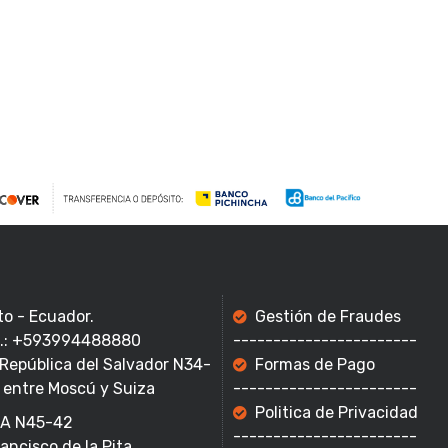
to - Ecuador.
Gestión de Fraudes
f.: +593994488880
-----------------------
 República del Salvador N34-
Formas de Pago
 entre Moscú y Suiza
-----------------------
Politica de Privacidad
A N45-42
-----------------------
rancisco de la Pita