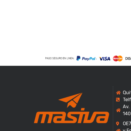
Qui
Tel
Av.
140
OE7
y F