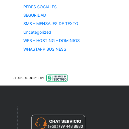
REDES SOCIALES
SEGURIDAD
SMS – MENSAJES DE TEXTO
Uncategorized
WEB – HOSTING – DOMINIOS
WHASTAPP BUSINESS