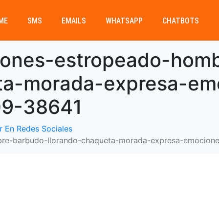
ME
SMS
EMAILS
WHATSAPP
CHATBOTS
iones-estropeado-hom
eta-morada-expresa-em
09-38641
r En Redes Sociales
re-barbudo-llorando-chaqueta-morada-expresa-emocion