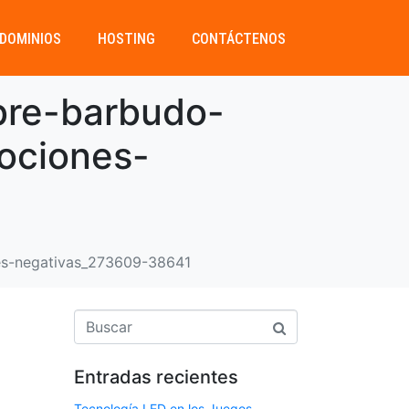
DOMINIOS
HOSTING
CONTÁCTENOS
bre-barbudo-
ociones-
es-negativas_273609-38641
Entradas recientes
Tecnología LED en los Juegos