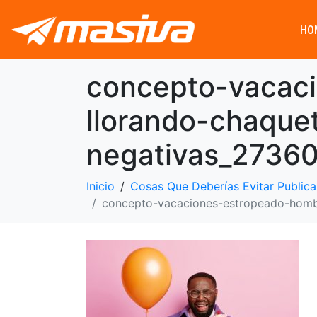
HO
concepto-vacac
llorando-chaqu
negativas_2736
Inicio
Cosas Que Deberías Evitar Publica
concepto-vacaciones-estropeado-homb