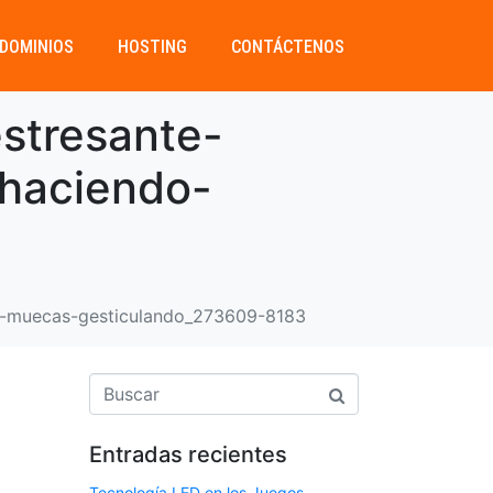
DOMINIOS
HOSTING
CONTÁCTENOS
estresante-
-haciendo-
ndo-muecas-gesticulando_273609-8183
Entradas recientes
Tecnología LED en los Juegos