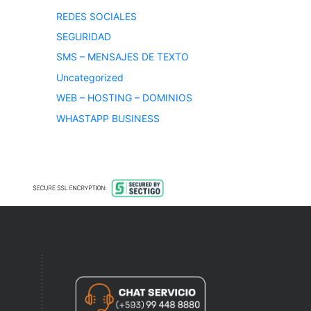
REDES SOCIALES
SEGURIDAD
SMS – MENSAJES DE TEXTO
Uncategorized
WEB – HOSTING – DOMINIOS
WHASTAPP BUSINESS