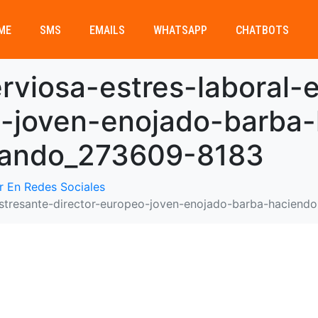
ME
SMS
EMAILS
WHATSAPP
CHATBOTS
erviosa-estres-laboral-
o-joven-enojado-barba
lando_273609-8183
r En Redes Sociales
l-estresante-director-europeo-joven-enojado-barba-hacie