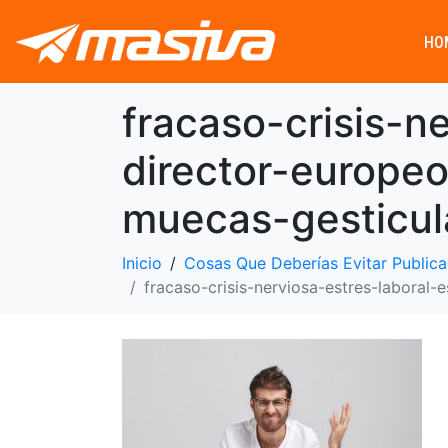
HO
fracaso-crisis-n
director-europe
muecas-gesticu
Inicio
Cosas Que Deberías Evitar Publica
fracaso-crisis-nerviosa-estres-labora