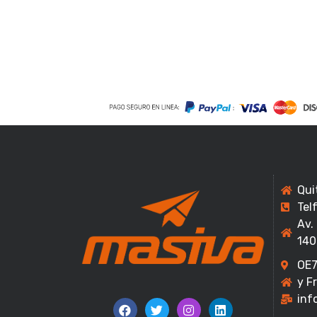
Qui
Tel
Av.
140
OE7
y F
inf