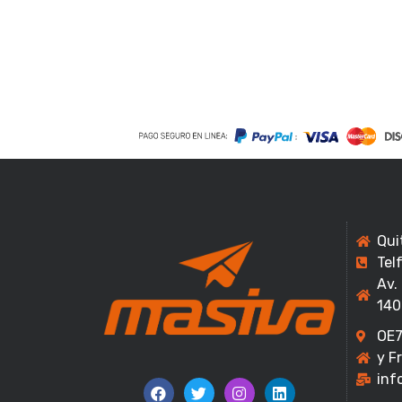
Qui
Tel
Av.
140
OE7
y F
inf