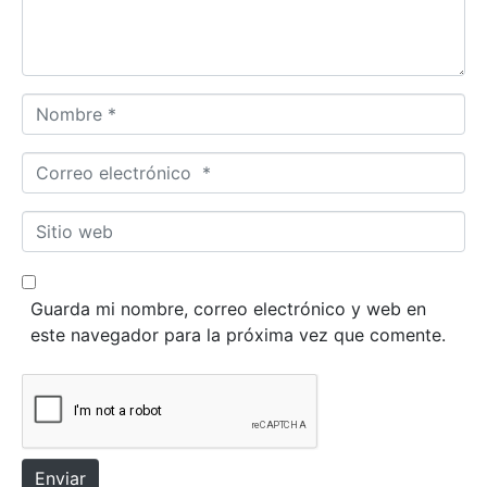
a
r
i
o
N
*
o
m
C
b
o
r
r
S
e
r
i
*
e
t
o
i
Guarda mi nombre, correo electrónico y web en
e
o
este navegador para la próxima vez que comente.
l
w
e
e
c
b
t
r
ó
Enviar