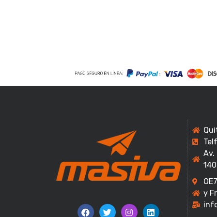
Qui
Tel
Av.
140
OE7
y F
inf