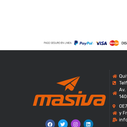
Qui
Tel
Av.
140
OE7
y F
inf