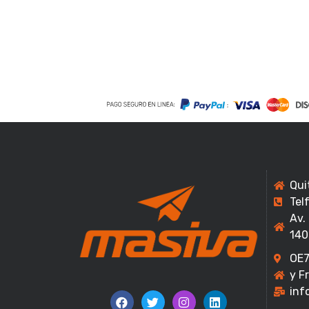
Qui
Tel
Av.
140
OE7
y F
inf