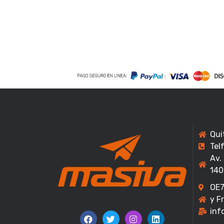
Qui
Tel
Av.
140
OE7
y F
inf