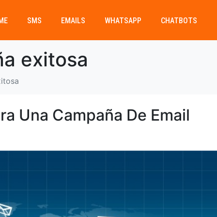
ME
SMS
EMAILS
WHATSAPP
CHATBOTS
a exitosa
itosa
ra Una Campaña De Email