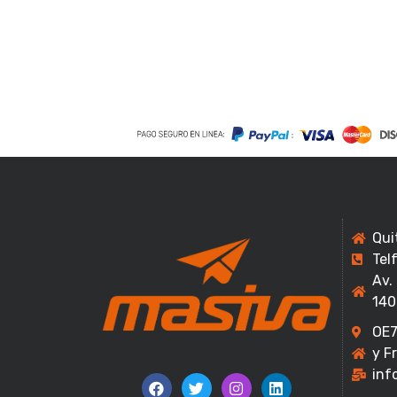
Qui
Tel
Av.
140
OE7
y F
inf