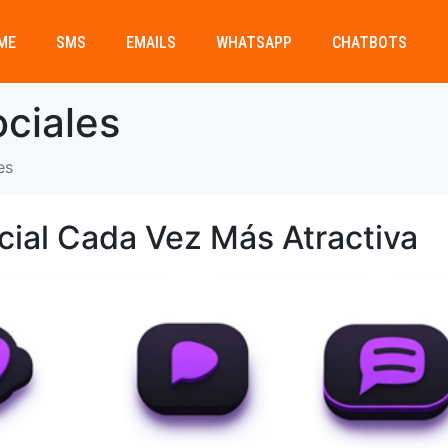
ME
SMS
EMAILS
WHATSAPP
CHATBOTS
ciales
es
ial Cada Vez Más Atractiva